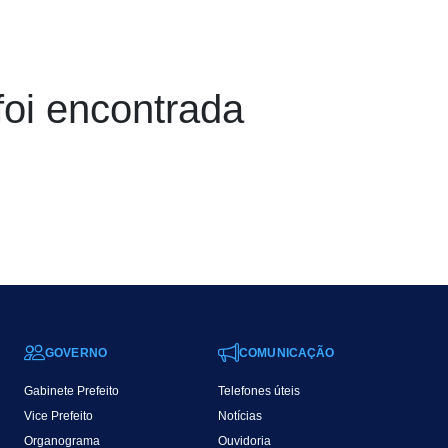
foi encontrada
GOVERNO
COMUNICAÇÃO
Gabinete Prefeito
Telefones úteis
Vice Prefeito
Notícias
Organograma
Ouvidoria