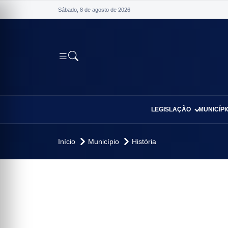
Sábado, 8 de agosto de 2026
LEGISLAÇÃO
MUNICÍPI
io
Início
Município
História
vo