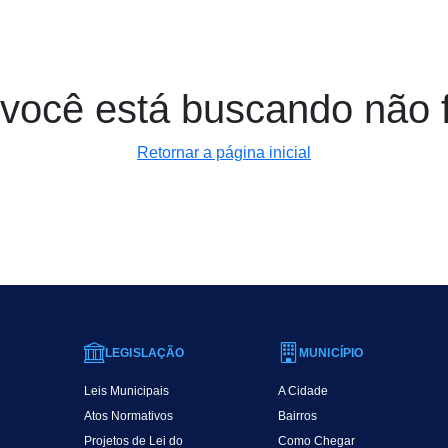
você está buscando não 
Retornar a página inicial
LEGISLAÇÃO
MUNICÍPIO
Leis Municipais
A Cidade
Atos Normativos
Bairros
Projetos de Lei do
Como Chegar