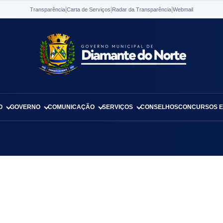
|
|
|
Transparência
Carta de Serviços
Radar da Transparência
Webmail
O
GOVERNO
COMUNICAÇÃO
SERVIÇOS
CONSELHOS
CONCURSOS E