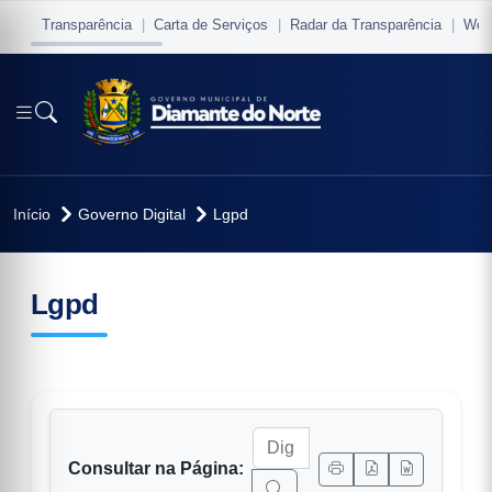
Transparência
Carta de Serviços
Radar da Transparência
Web
Início
Governo Digital
Lgpd
conteúdo principal
io
Lgpd
vo
Consultar na Página: