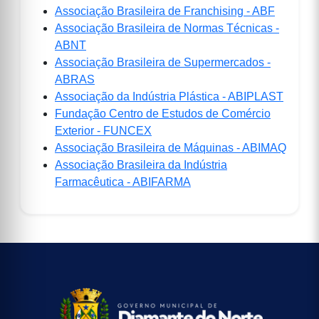
Associação Brasileira de Franchising - ABF
Associação Brasileira de Normas Técnicas -
ABNT
Associação Brasileira de Supermercados -
ABRAS
Associação da Indústria Plástica - ABIPLAST
Fundação Centro de Estudos de Comércio
Exterior - FUNCEX
Associação Brasileira de Máquinas - ABIMAQ
Associação Brasileira da Indústria
Farmacêutica - ABIFARMA