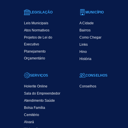
LEGISLAÇÃO
MUNICÍPIO
Leis Municipais
A Cidade
Atos Normativos
Bairros
Projetos de Lei do
Como Chegar
Executivo
Links
Planejamento
Hino
Orçamentário
História
SERVIÇOS
CONSELHOS
Holerite Online
Conselhos
Sala do Empreendedor
Atendimento Saúde
Bolsa Família
Cemitério
Alvará