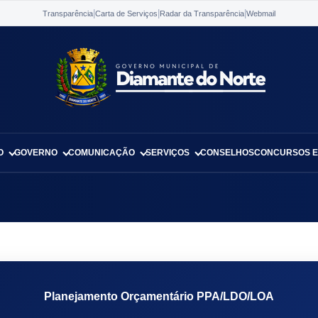
|
|
|
Transparência
Carta de Serviços
Radar da Transparência
Webmail
O
GOVERNO
COMUNICAÇÃO
SERVIÇOS
CONSELHOS
CONCURSOS E
Planejamento Orçamentário PPA/LDO/LOA