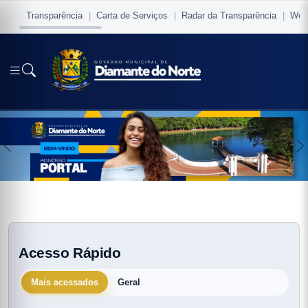
Transparência
Carta de Serviços
Radar da Transparência
Web
Anterior
P
io
vo
Acesso Rápido
Mais acessados
Geral