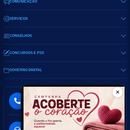
COMUNICAÇÃO
SERVIÇOS
CONSELHOS
CONCURSOS E PSS
GOVERNO DIGITAL
✕
Atendimento
(44) 3900-3941
Seg. a Sex. em horário comercial
Fale Conosco