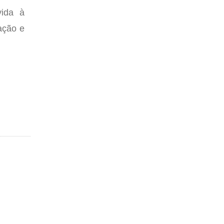
vida à
ação e