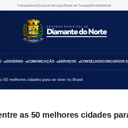
|
|
|
Transparência
Carta de Serviços
Radar da Transparência
Webmail
O
GOVERNO
COMUNICAÇÃO
SERVIÇOS
CONSELHOS
CONCURSOS E
s 50 melhores cidades para se viver no Brasil
entre as 50 melhores cidades par