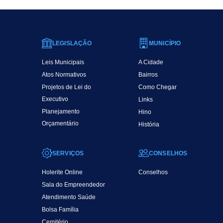
LEGISLAÇÃO
MUNICÍPIO
Leis Municipais
A Cidade
Atos Normativos
Bairros
Projetos de Lei do
Como Chegar
Executivo
Links
Planejamento
Hino
Orçamentário
História
SERVIÇOS
CONSELHOS
Holerite Online
Conselhos
Sala do Empreendedor
Atendimento Saúde
Bolsa Família
Cemitério